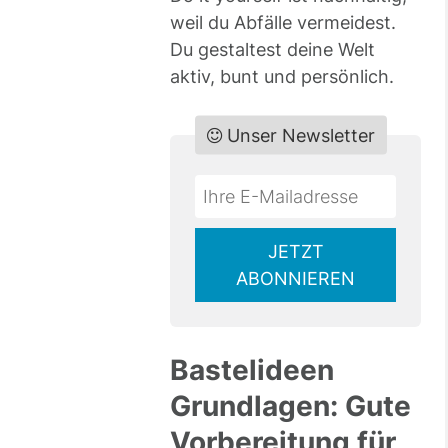
weil du Abfälle vermeidest.
Du gestaltest deine Welt
aktiv, bunt und persönlich.
Unser Newsletter
Do
*Ihre
not
E-
fill
Mailadresse:
JETZT
this
ABONNIEREN
field
Bastelideen
Grundlagen: Gute
Vorbereitung für