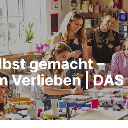
lbst gemacht –
m Verlieben | DAS