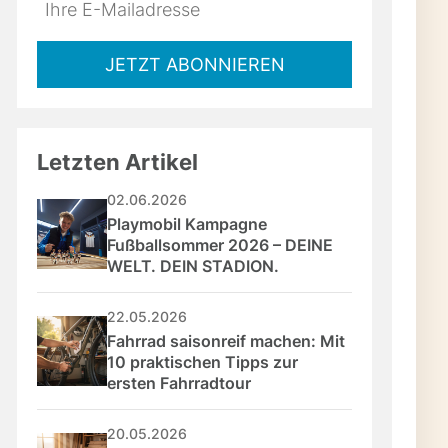
Do
*Ihre
not
E-
fill
Mailadresse:
JETZT ABONNIEREN
this
field
Letzten Artikel
02.06.2026
Playmobil Kampagne 
Fußballsommer 2026 – DEINE 
WELT. DEIN STADION.
22.05.2026
Fahrrad saisonreif machen: Mit 
10 praktischen Tipps zur 
ersten Fahrradtour
20.05.2026