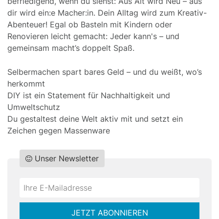
befriedigend, wenn du siehst: Aus Alt wird Neu – aus
dir wird ein:e Macher:in. Dein Alltag wird zum Kreativ-
Abenteuer! Egal ob Basteln mit Kindern oder
Renovieren leicht gemacht: Jeder kann's – und
gemeinsam macht’s doppelt Spaß.
Selbermachen spart bares Geld – und du weißt, wo’s
herkommt
DIY ist ein Statement für Nachhaltigkeit und
Umweltschutz
Du gestaltest deine Welt aktiv mit und setzt ein
Zeichen gegen Massenware
Unser Newsletter
Do
*Ihre
not
E-
fill
Mailadresse:
JETZT ABONNIEREN
this