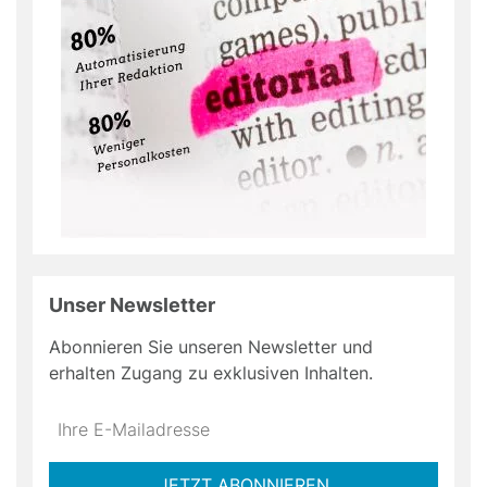
Unser Newsletter
Abonnieren Sie unseren Newsletter und
erhalten Zugang zu exklusiven Inhalten.
Do
*Ihre
not
E-
fill
Mailadresse:
JETZT ABONNIEREN