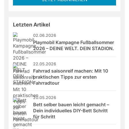
this
field
Letzten Artikel
02.06.2026
Playmobil Kampagne Fußballsommer 
2026 – DEINE WELT. DEIN STADION.
22.05.2026
Fahrrad saisonreif machen: Mit 10 
praktischen Tipps zur ersten 
Fahrradtour
20.05.2026
Bett selber bauen leicht gemacht – 
Dein individuelles DIY-Bett Schritt 
für Schritt