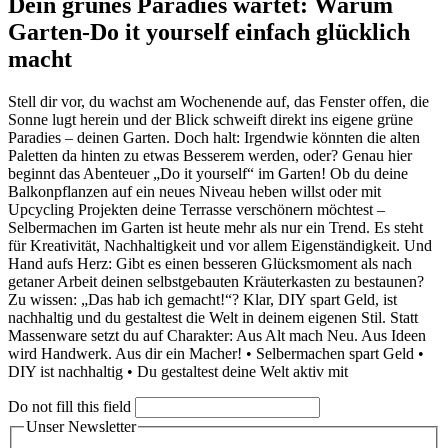
Dein grünes Paradies wartet: Warum
Garten-Do it yourself einfach glücklich
macht
Stell dir vor, du wachst am Wochenende auf, das Fenster offen, die
Sonne lugt herein und der Blick schweift direkt ins eigene grüne
Paradies – deinen Garten. Doch halt: Irgendwie könnten die alten
Paletten da hinten zu etwas Besserem werden, oder? Genau hier
beginnt das Abenteuer „Do it yourself“ im Garten! Ob du deine
Balkonpflanzen auf ein neues Niveau heben willst oder mit
Upcycling Projekten deine Terrasse verschönern möchtest –
Selbermachen im Garten ist heute mehr als nur ein Trend. Es steht
für Kreativität, Nachhaltigkeit und vor allem Eigenständigkeit. Und
Hand aufs Herz: Gibt es einen besseren Glücksmoment als nach
getaner Arbeit deinen selbstgebauten Kräuterkasten zu bestaunen?
Zu wissen: „Das hab ich gemacht!“? Klar, DIY spart Geld, ist
nachhaltig und du gestaltest die Welt in deinem eigenen Stil. Statt
Massenware setzt du auf Charakter: Aus Alt mach Neu. Aus Ideen
wird Handwerk. Aus dir ein Macher! • Selbermachen spart Geld •
DIY ist nachhaltig • Du gestaltest deine Welt aktiv mit
Do not fill this field
Unser Newsletter