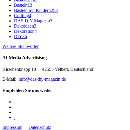
Basteln
13
Basteln mit Kindern
253
Crafting
4
DAS DIY Magazin
7
Dekoideen
3
Dekoration
4
DIY
86
Weitere Stichwörter
AI Media Advertisisng
Kirschenknapp 10 - 42555 Velbert, Deutschland
E-Mail:
info@das-diy-magazin.de
Empfehlen Sie uns weiter
Impressum
-
Datenschutz