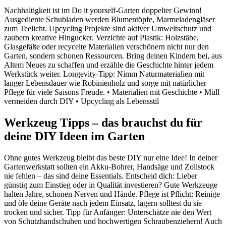
Nachhaltigkeit ist im Do it yourself-Garten doppelter Gewinn!
Ausgediente Schubladen werden Blumentöpfe, Marmeladengläser
zum Teelicht. Upcycling Projekte sind aktiver Umweltschutz und
zaubern kreative Hingucker. Verzichte auf Plastik: Holzstäbe,
Glasgefäße oder recycelte Materialien verschönern nicht nur den
Garten, sondern schonen Ressourcen. Bring deinen Kindern bei, aus
Altem Neues zu schaffen und erzähle die Geschichte hinter jedem
Werkstück weiter. Longevity-Tipp: Nimm Naturmaterialien mit
langer Lebensdauer wie Robinienholz und sorge mit natürlicher
Pflege für viele Saisons Freude. • Materialien mit Geschichte • Müll
vermeiden durch DIY • Upcycling als Lebensstil
Werkzeug Tipps – das brauchst du für
deine DIY Ideen im Garten
Ohne gutes Werkzeug bleibt das beste DIY nur eine Idee! In deiner
Gartenwerkstatt sollten ein Akku-Bohrer, Handsäge und Zollstock
nie fehlen – das sind deine Essentials. Entscheid dich: Lieber
günstig zum Einstieg oder in Qualität investieren? Gute Werkzeuge
halten Jahre, schonen Nerven und Hände. Pflege ist Pflicht: Reinige
und öle deine Geräte nach jedem Einsatz, lagern solltest du sie
trocken und sicher. Tipp für Anfänger: Unterschätze nie den Wert
von Schutzhandschuhen und hochwertigen Schraubenziehern! Auch