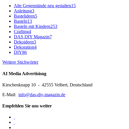
Alte Gegenstände neu gestalten
15
Anleitung
3
Bastelideen
5
Basteln
13
Basteln mit Kindern
253
Crafting
4
DAS DIY Magazin
7
Dekoideen
3
Dekoration
4
DIY
86
Weitere Stichwörter
AI Media Advertisisng
Kirschenknapp 10 - 42555 Velbert, Deutschland
E-Mail:
info@das-diy-magazin.de
Empfehlen Sie uns weiter