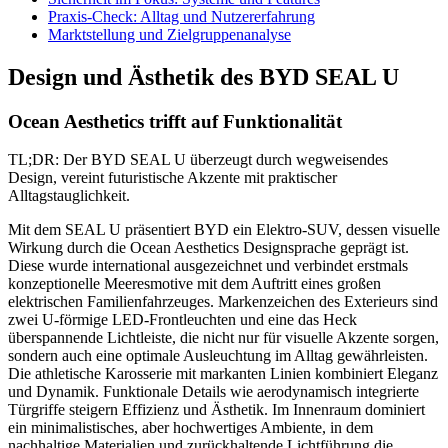
Praxis-Check: Alltag und Nutzererfahrung
Marktstellung und Zielgruppenanalyse
Design und Ästhetik des BYD SEAL U
Ocean Aesthetics trifft auf Funktionalität
TL;DR: Der BYD SEAL U überzeugt durch wegweisendes
Design, vereint futuristische Akzente mit praktischer
Alltagstauglichkeit.
Mit dem SEAL U präsentiert BYD ein Elektro-SUV, dessen visuelle
Wirkung durch die Ocean Aesthetics Designsprache geprägt ist.
Diese wurde international ausgezeichnet und verbindet erstmals
konzeptionelle Meeresmotive mit dem Auftritt eines großen
elektrischen Familienfahrzeuges. Markenzeichen des Exterieurs sind
zwei U-förmige LED-Frontleuchten und eine das Heck
überspannende Lichtleiste, die nicht nur für visuelle Akzente sorgen,
sondern auch eine optimale Ausleuchtung im Alltag gewährleisten.
Die athletische Karosserie mit markanten Linien kombiniert Eleganz
und Dynamik. Funktionale Details wie aerodynamisch integrierte
Türgriffe steigern Effizienz und Ästhetik. Im Innenraum dominiert
ein minimalistisches, aber hochwertiges Ambiente, in dem
nachhaltige Materialien und zurückhaltende Lichtführung die