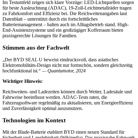
Im Testumfeld zeigen sich klare Vorzüge: LED-Lichtquellen sorgen
für beste Ausleuchtung (ADAC), 19-Zoll-Leichtmetallräder tragen
zu Fahrkomfort und Effizienz bei. Die Reichweitenangaben laut
Datenblatt – unterstützt durch ein fortschrittliches
Batteriemanagement – halten auch im Alltagsbetrieb stand. High-
End-Assistenzsysteme und ein großzügiger Kofferraum bieten
praxisgerechte Lösungen für Familien.
Stimmen aus der Fachwelt
„Der BYD SEAL U beweist eindrucksvoll, dass asiatisches
Elektromobilitäts-Design nicht nur formschön, sondern gleichzeitig
hochfunktional ist.“
— Quantumotor, 2024
Wichtiger Hinweis:
Reichweiten- und Ladezeiten können durch Wetter, Ladesäule und
Fahrweise beeinflusst werden. ADAC-Tests raten, die
Fahrzeugsoftware regelmäßig zu aktualisieren, um Energieeffizienz
und Zuverlässigkeit optimal auszunutzen.
Technologien im Kontext
Mit der Blade-Batterie etabliert BYD einen neuen Standard für
Sicherheit und Langlebigkeit (Wikipedia). Das praxisnahe Fahrwerk