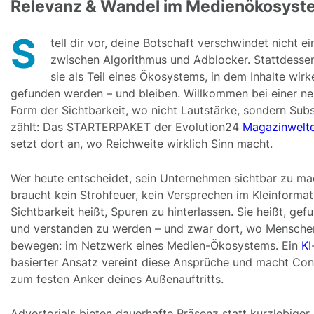
Relevanz & Wandel im Medienökosyst
S
tell dir vor, deine Botschaft verschwindet nicht e
zwischen Algorithmus und Adblocker. Stattdessen
sie als Teil eines Ökosystems, in dem Inhalte wirk
gefunden werden – und bleiben. Willkommen bei einer n
Form der Sichtbarkeit, wo nicht Lautstärke, sondern Sub
zählt: Das STARTERPAKET der Evolution24
Magazinwelt
setzt dort an, wo Reichweite wirklich Sinn macht.
Wer heute entscheidet, sein Unternehmen sichtbar zu ma
braucht kein Strohfeuer, kein Versprechen im Kleinformat
Sichtbarkeit heißt, Spuren zu hinterlassen. Sie heißt, gef
und verstanden zu werden – und zwar dort, wo Mensche
bewegen: im Netzwerk eines Medien-Ökosystems. Ein
KI
basierter Ansatz vereint diese Ansprüche und macht Con
zum festen Anker deines Außenauftritts.
Advertorials bieten dauerhafte Präsenz statt kurzlebiger