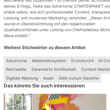
Reichweite neu zusammen – im Dienste deiner Sichtbarke
deines Erfolgs. Teste das Advertorial STARTERPAKET un
erlebe selbst, wie sich professioneller Content, transpare
Leistung und modernes Marketing verbinden.
„Dieser Arti
wurde in Übereinstimmung mit den redaktionellen
Qualitätsrichtlinien unter Leitung von Chefredakteur Mich
Maus erstellt.“
Weitere Stichwörter zu diesem Artikel
Advertorial
Medienökosystem
Evolution24
KI-Co
Reichweite
Garantierte Sichtbarkeit
Content-Marke
Digitale Werbung
Asset
Geld-zurück-Garantie
Das könnte Sie auch interessieren