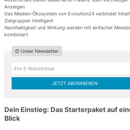
Anzeigen
Das Medien-Ökosystem von Evolution24 verbindet Inhal
Zielgruppen intelligent
Nachhaltigkeit und Wirkung werden mit einfacher Messba
kombiniert
Unser Newsletter
Do
*Ihre
not
E-
fill
Mailadresse:
JETZT ABONNIEREN
this
field
Dein Einstieg: Das Starterpaket auf ei
Blick