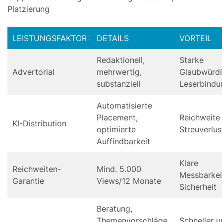
Platzierung
LEISTUNGSFAKTOR
DETAILS
VORTEIL
Redaktionell,
Starke
Advertorial
mehrwertig,
Glaubwürdi
substanziell
Leserbindu
Automatisierte
Placement,
Reichweite
KI-Distribution
optimierte
Streuverlus
Auffindbarkeit
Klare
Reichweiten-
Mind. 5.000
Messbarkei
Garantie
Views/12 Monate
Sicherheit
Beratung,
Themenvorschläge,
Schneller 