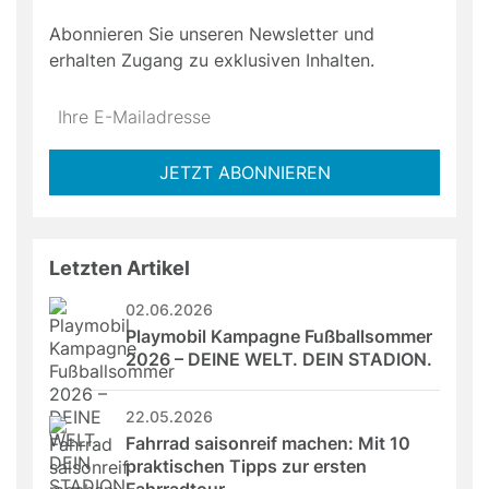
Abonnieren Sie unseren Newsletter und
erhalten Zugang zu exklusiven Inhalten.
Do
*Ihre
not
E-
fill
Mailadresse:
JETZT ABONNIEREN
this
field
Letzten Artikel
02.06.2026
Playmobil Kampagne Fußballsommer 
2026 – DEINE WELT. DEIN STADION.
22.05.2026
Fahrrad saisonreif machen: Mit 10 
praktischen Tipps zur ersten 